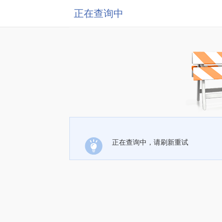
正在查询中
正在查询中，请刷新重试